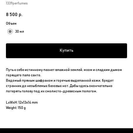
1339perfumes
8 500
р.
Объем
30 мл
Купить
Путь к себе истинному пахнет влажной землей, мхом и сладким дымом
горящего пало санто.
Ведомый пряным шафраном и горечью выделанной кожи, бредет
странник до незыблемых базовых нот. Дабы здесь окончательно
потерять голову под их смолисто-древесным пологом.
LxWxH: 12x13x14 mm
Weight: 150 g